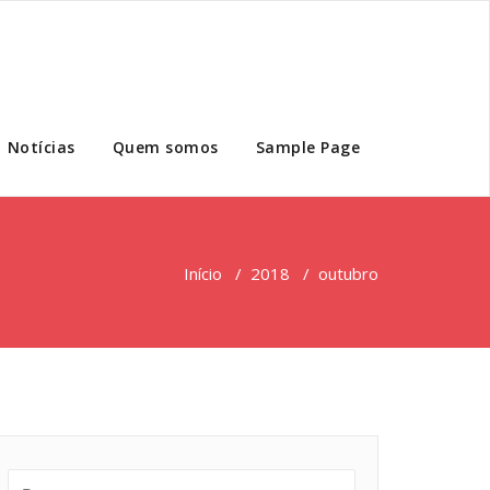
Notícias
Quem somos
Sample Page
Início
/
2018
/
outubro