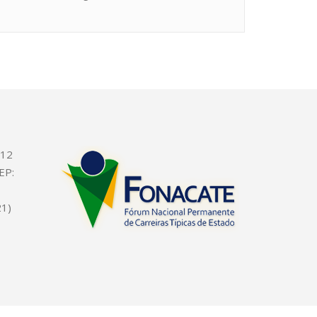
612
EP:
21)