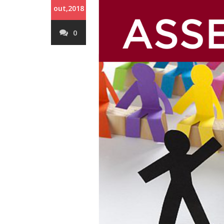
out,2018
0